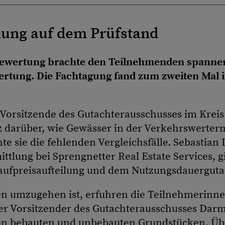
lung auf dem Prüfstand
wertung brachte den Teilnehmenden spannende
rtung. Die Fachtagung fand zum zweiten Mal i
e Vorsitzende des Gutachterausschusses im Kreis
 darüber, wie Gewässer in der Verkehrswertermi
te sie die fehlenden Vergleichsfälle. Sebastian
ttlung bei Sprengnetter Real Estate Services, g
Kaufpreisaufteilung und dem Nutzungsdauerguta
en umzugehen ist, erfuhren die Teilnehmerinn
er Vorsitzender des Gutachterausschusses Dar
on bebauten und unbebauten Grundstücken. Übe