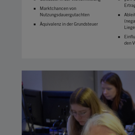
Ertra
Marktchancen von
Nutzungsdauergutachten
Ablei
(nega
Äquivalenz in der Grundsteuer
Liege
Einfl
den V