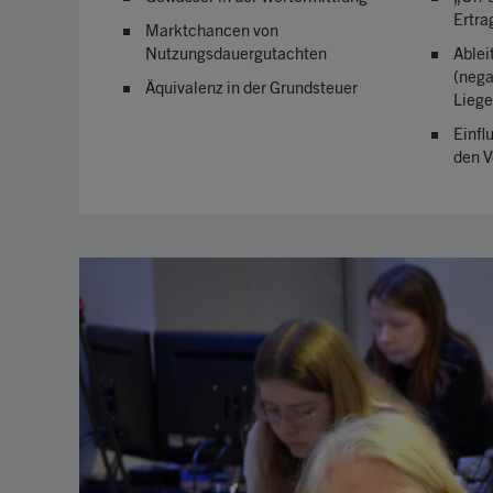
Ertra
Marktchancen von
Nutzungsdauergutachten
Ablei
(nega
Äquivalenz in der Grundsteuer
Liege
Einfl
den V