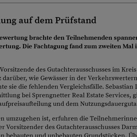
lung auf dem Prüfstand
wertung brachte den Teilnehmenden spannende
rtung. Die Fachtagung fand zum zweiten Mal i
e Vorsitzende des Gutachterausschusses im Kreis
 darüber, wie Gewässer in der Verkehrswertermi
te sie die fehlenden Vergleichsfälle. Sebastian
ttlung bei Sprengnetter Real Estate Services, g
Kaufpreisaufteilung und dem Nutzungsdauerguta
en umzugehen ist, erfuhren die Teilnehmerinn
er Vorsitzender des Gutachterausschusses Dar
on bebauten und unbebauten Grundstücken. Übe